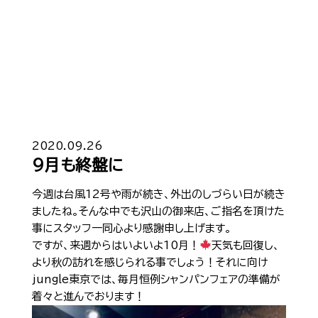
Top
トップ
2020.09.26
9月も終盤に
Cast
キャスト一覧
今週は台風
12
号や雨が続き、外出のしづらい日が続き
ましたね。
そんな中でも沢山の御来店、ご指名を頂けた
Gravure
グラビア
事にスタッフ一同心より感謝申し上げます。
ですが、来週からはいよいよ
10
月！
天気も回復し、
Recruit Cast
キャスト求人
より秋の訪れを感じられる事でしょう！それに向け
jungle
東京では、毎月恒例シャンパンフェアの準備が
Recruit Staff
スタッフ求人
着々と進んでおります！