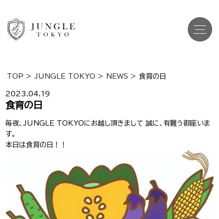
TOP
>
JUNGLE TOKYO
>
NEWS
>
食育の日
Top
トップ
2023.04.19
食育の日
Cast
キャスト一覧
毎夜、
JUNGLE TOKYO
にお越し頂きまして
誠に、有難う御座いま
す。
Gravure
グラビア
本日は食育の日！！
Recruit Cast
キャスト求人
Recruit Staff
スタッフ求人
Shop Info
店舗一覧