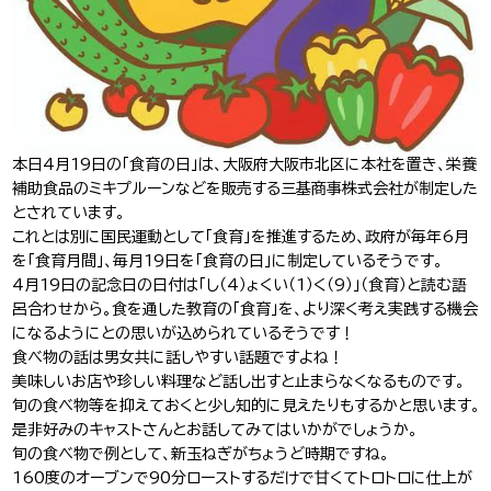
J-Tokyo
プロダクション事業
Entertainment
本日
4
月
19
日の「食育の日」は、大阪府大阪市北区に本社を置き、栄養
補助食品のミキプルーンなどを販売する三基商事株式会社が制定した
とされています。
これとは別に国民運動として「食育」を推進するため、政府が毎年
6
月
を「食育月間」、毎月
19
日を「食育の日」に制定しているそうです。
4
月
19
日の記念日の日付は「し（
4
）ょくい（
1
）く（
9
）」（食育）と読む語
呂合わせから。食を通した教育の「食育」を、より深く考え実践する機会
になるようにとの思いが込められているそうです！
食べ物の話は男女共に話しやすい話題ですよね！
美味しいお店や珍しい料理など話し出すと止まらなくなるものです。
旬の食べ物等を抑えておくと少し知的に見えたりもするかと思います。
是非好みのキャストさんとお話してみてはいかがでしょうか。
旬の食べ物で例として、新玉ねぎがちょうど時期ですね。
160
度のオーブンで
90
分ローストするだけで甘くてトロトロに仕上が