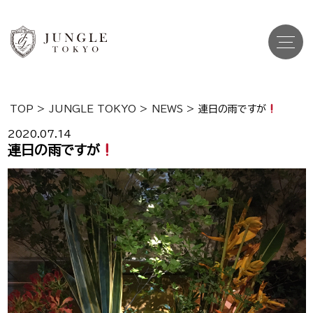
TOP
>
JUNGLE TOKYO
>
NEWS
>
連日の雨ですが
Top
トップ
2020.07.14
連日の雨ですが
Cast
キャスト一覧
Gravure
グラビア
Recruit Cast
キャスト求人
Recruit Staff
スタッフ求人
Shop Info
店舗一覧