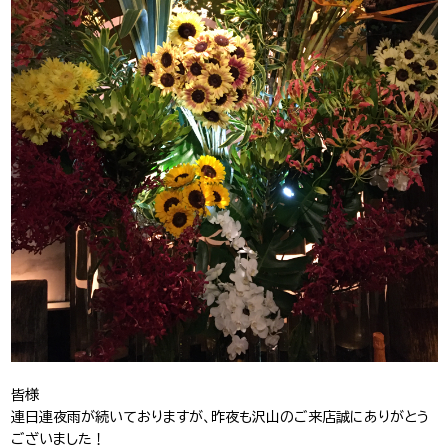
J-Tokyo
プロダクション事業
Entertainment
皆様
連日連夜雨が続いておりますが、昨夜も沢山のご来店誠にありがとう
ございました！