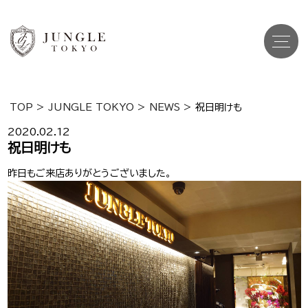
TOP
>
JUNGLE TOKYO
>
NEWS
>
祝日明けも
Top
トップ
2020.02.12
祝日明けも
Cast
キャスト一覧
昨日もご来店ありがとうございました。
Gravure
グラビア
Recruit Cast
キャスト求人
Recruit Staff
スタッフ求人
Shop Info
店舗一覧