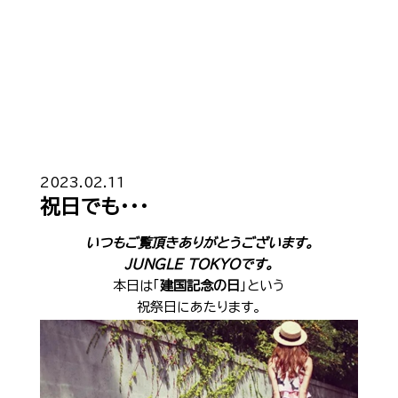
Top
トップ
2023.02.11
祝日でも・・・
Cast
キャスト一覧
いつもご覧頂きありがとうございます。
JUNGLE TOKYO
です。
Gravure
グラビア
本日は「
建国記念の日
」という
祝祭日にあたります。
Recruit Cast
キャスト求人
Recruit Staff
スタッフ求人