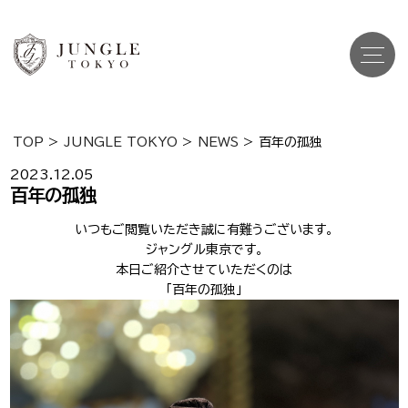
TOP
>
JUNGLE TOKYO
>
NEWS
>
百年の孤独
Top
トップ
2023.12.05
百年の孤独
Cast
キャスト一覧
いつもご閲覧いただき誠に有難うございます。
ジャングル東京です。
Gravure
グラビア
本日ご紹介させていただくのは
「百年の孤独」
Recruit Cast
キャスト求人
Recruit Staff
スタッフ求人
Shop Info
店舗一覧