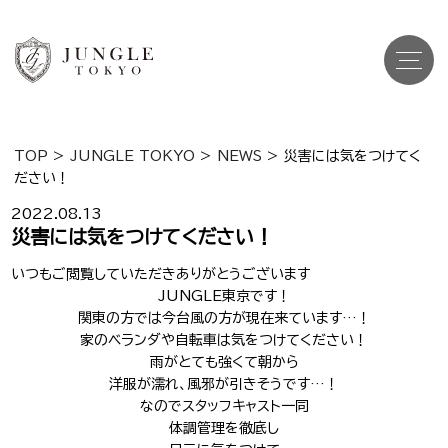
TOP
>
JUNGLE TOKYO
>
NEWS
>
災害には気をつけてく
ださい！
Top
トップ
2022.08.13
Cast
災害には気をつけてください！
キャスト一覧
いつもご閲覧していただきありがとうございます
Gravure
グラビア
JUNGLE東京です！
関東の方では今台風の方が現在来ています…！
Recruit Cast
キャスト求人
家のベランダや自転車は気をつけてください！
雨がとても強くて朝から
Recruit Staff
洋服が濡れ、風邪が引きそうです…！
スタッフ求人
なのでスタッフキャスト一同
体調管理を徹底し
Shop Info
店舗一覧