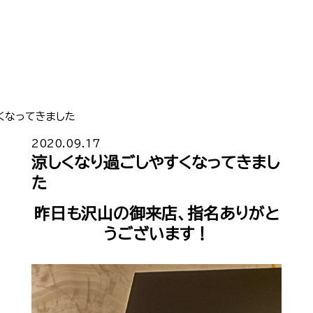
くなってきました
Top
トップ
2020.09.17
涼しくなり過ごしやすくなってきまし
Cast
キャスト一覧
た
Gravure
昨日も沢山の御来店、指名ありがと
グラビア
うございます！
Recruit Cast
キャスト求人
Recruit Staff
スタッフ求人