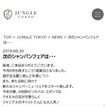
TOP
>
JUNGLE TOKYO
>
NEWS
>
次のシャンパンフェア
は・・・
Top
トップ
2019.08.30
Cast
次のシャンパンフェアは・・・
キャスト一覧
毎夜、ご来店ありがとうございます。
Gravure
グラビア
今月8月も残すところ1営業日となりました。
過ぎ去る夏に寂しさを感じつつ
Recruit Cast
キャスト求人
また、来たる秋に向けて
新たなシャンパーニュ・フェアをスタート致します。
Recruit Staff
今年の春、大好評だったベル・エポックは
スタッフ求人
アネモネの花が可愛らしく
ジャングルのキャストさんにも大人気！
Shop Info
店舗一覧