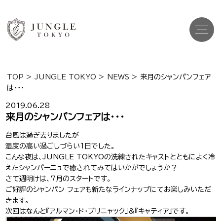
TOP
>
JUNGLE TOKYO
>
NEWS
>
来月のシャンパンフェア
は・・・
Top
トップ
2019.06.28
Cast
来月のシャンパンフェアは・・・
キャスト一覧
台風は過ぎ去りましたが
Gravure
グラビア
湿度の高い過ごしづらい1日でした。
こんな夜は、JUNGLE TOKYOの洗練されたキャストとともによく冷
Recruit Cast
キャスト求人
えたシャンパーニュで癒されてみてはいかがでしょうか？
さて週明けは、7月のスタートです。
Recruit Staff
ご好評のシャンパン フェアも新たなラインナップにてお楽しみいただ
スタッフ求人
きます。
次回はなんと『アルマン・ド・ブリニャック』&『キャティア』です。
Shop Info
店舗一覧