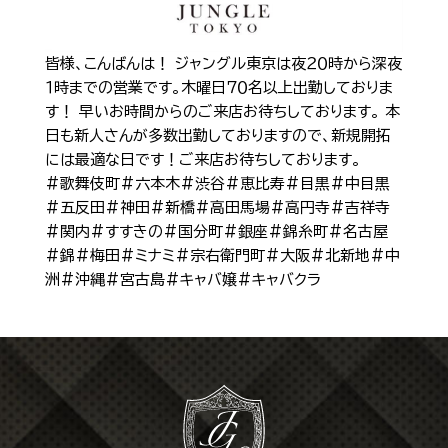
Shop Info
店舗一覧
皆様、こんばんは！ ジャングル東京は夜２０時から深夜
J-Tokyo Entertainment
プロダクション事業
１時までの営業です。木曜日７０名以上出勤しておりま
す！ 早いお時間からのご来店お待ちしております。 本
日も新人さんが多数出勤しておりますので、新規開拓
には最適な日です！ご来店お待ちしております。
#歌舞伎町#六本木#渋谷#恵比寿#目黒#中目黒
#五反田#神田#新橋#高田馬場#高円寺#吉祥寺
#関内#すすきの#国分町#銀座#錦糸町#名古屋
#錦#梅田#ミナミ#宗右衛門町#大阪#北新地#中
洲#沖縄#宮古島#キャバ嬢#キャバクラ