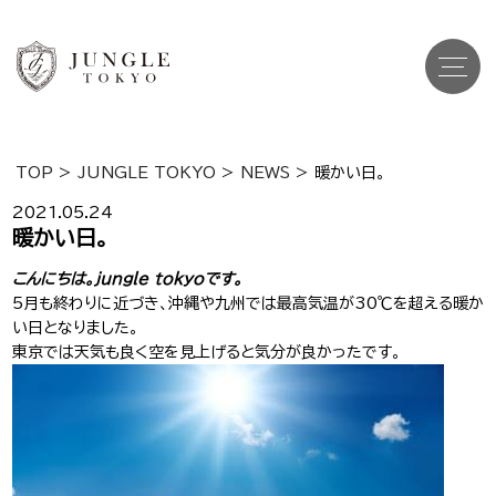
TOP
>
JUNGLE TOKYO
>
NEWS
>
暖かい日。
Top
トップ
2021.05.24
暖かい日。
Cast
キャスト一覧
こんにちは。jungle tokyoです。
5月も終わりに近づき、沖縄や九州では最高気温が30℃を超える暖か
Gravure
グラビア
い日となりました。
東京では天気も良く空を見上げると気分が良かったです。
Recruit Cast
キャスト求人
Recruit Staff
スタッフ求人
Shop Info
店舗一覧