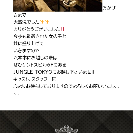
Shop Info
店舗一覧
おかげ
さまで
J-Tokyo Entertainment
プロダクション事業
大盛況でした
ありがとうございました
今夜も厳選された女の子と
共に盛り上げて
いきますので
六本木にお越しの際は
ぜひケントスビル6Fにある
JUNGLE TOKYOにお越し下さいませ!!
キャスト、スタッフ一同
心よりお待ちしておりますのでよろしくお願いいたしま
す。