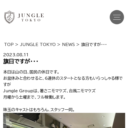
TOP
>
JUNGLE TOKYO
>
NEWS
>
旗日ですが・・・
Top
トップ
2023.08.11
旗日ですが・・・
Cast
キャスト一覧
本日は山の日、国民の休日です。
お盆休みと合わせると、6連休のスタートとなる方もいらっしゃる様で
Gravure
グラビア
すが
Jungle Groupは、暑さニモマケズ、台風ニモマケズ
Recruit Cast
キャスト求人
月曜から土曜まで、フル稼働します。
Recruit Staff
珠玉のキャストはもちろん、スタッフ一同。
スタッフ求人
Shop Info
店舗一覧