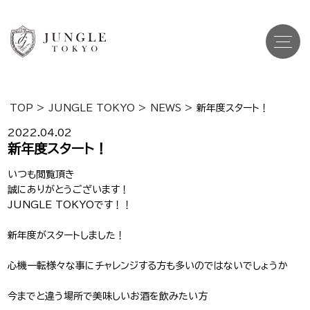
TOP
>
JUNGLE TOKYO
>
NEWS
>
新年度スタート！
Top
トップ
2022.04.02
新年度スタート！
Cast
キャスト一覧
いつも閲覧頂き
誠にありがとうございます！
Gravure
グラビア
JUNGLE TOKYOです！！
Recruit Cast
キャスト求人
新年度がスタートしました！
Recruit Staff
心機一転様々な事にチャレンジする方も多いのではないでしょうか
スタッフ求人
今までと違う場所で美味しいお酒を飲みたい方
Shop Info
店舗一覧