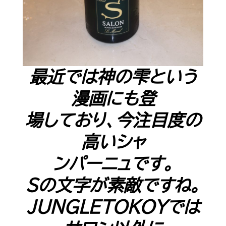
最近では神の雫という
漫画にも登
場しており、今注目度の
高いシャ
ンパーニュです。
Ｓの文字が素敵ですね。
JUNGLETOKOYでは