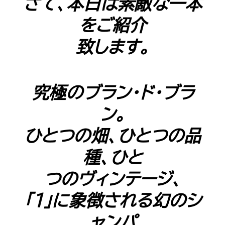
さて、本日は素敵な一本
Shop Info
店舗一覧
をご紹介
J-Tokyo Entertainment
プロダクション事業
致します。
究極のブラン･ド･ブラ
ン。
ひとつの畑、ひとつの品
種、ひと
つのヴィンテージ、
「1」に象徴される幻のシ
ャンパ