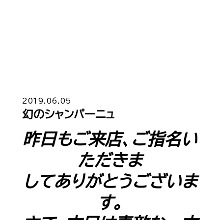
Top
トップ
2019.06.05
幻のシャンパーニュ
Cast
キャスト一覧
昨日もご来店、ご指名い
Gravure
グラビア
ただきま
Recruit Cast
キャスト求人
してありがとうございま
す。
Recruit Staff
スタッフ求人