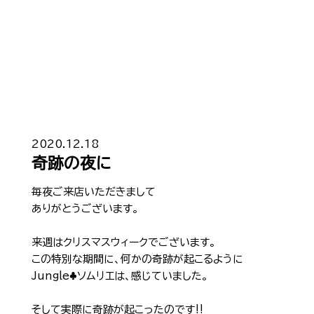
Top
トップ
2020.12.18
奇跡の夜に
Cast
キャスト一覧
毎夜ご来店いただきまして
ありがとうございます。
Gravure
グラビア
来週はクリスマスウィークでございます。
Recruit Cast
キャスト求人
この特別な期間に、何かの奇跡が起こるように
Jungle♣ソムリエは、感じていました。
Recruit Staff
スタッフ求人
そして実際に奇跡が起こったのです‼︎