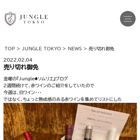
TOP
>
JUNGLE TOKYO
>
NEWS
>
売り切れ御免
Top
トップ
2022.02.04
売り切れ御免
Cast
キャスト一覧
金曜の『Jungle♣️ソムリエ』ブログ
2週間続けて、赤ワインのご紹介をしていたので
Gravure
グラビア
今週は、白ワイン・・・
ではなく、ちょっと熟成感のある赤ワインを集めてリストにした
Recruit Cast
キャスト求人
Recruit Staff
スタッフ求人
Shop Info
店舗一覧