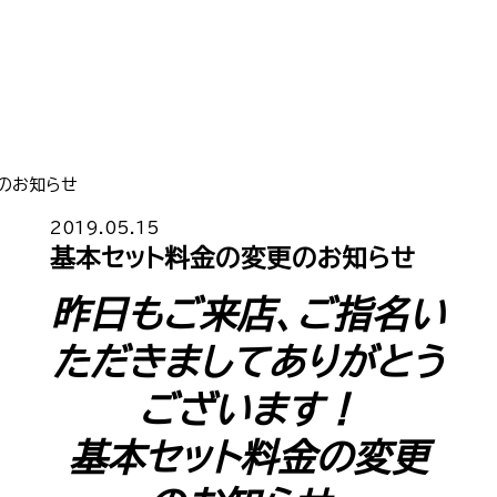
のお知らせ
Top
トップ
2019.05.15
基本セット料金の変更のお知らせ
Cast
キャスト一覧
昨日もご来店、ご指名い
Gravure
グラビア
ただきましてありがとう
Recruit Cast
キャスト求人
ございます！
基本セット料金の変更
Recruit Staff
スタッフ求人