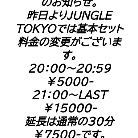
のお知らせ。
Shop Info
店舗一覧
昨日よりJUNGLE
J-Tokyo Entertainment
プロダクション事業
TOKYOでは基本セット
料金の変更がございま
す。
20：00～20:59
￥5000-
21：00～LAST
￥15000-
延長は通常の30分
￥7500-です。