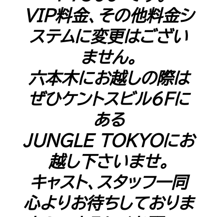
VIP料金、その他料金シ
ステムに変更はござい
ません。
六本木にお越しの際は
ぜひケントスビル6Fに
ある
JUNGLE TOKYOにお
越し下さいませ。
キャスト、スタッフ一同
心よりお待ちしておりま