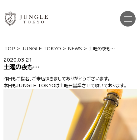
TOP
>
JUNGLE TOKYO
>
NEWS
>
土曜の夜も…
Top
トップ
2020.03.21
土曜の夜も…
Cast
キャスト一覧
昨日もご指名、ご来店頂きましてありがとうございます。
本日も
JUNGLE TOKYO
は土曜日営業させて頂いております。
Gravure
グラビア
Recruit Cast
キャスト求人
Recruit Staff
スタッフ求人
Shop Info
店舗一覧