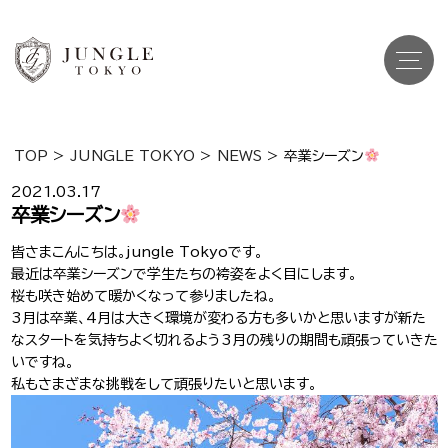
TOP
>
JUNGLE TOKYO
>
NEWS
>
卒業シーズン
Top
トップ
2021.03.17
卒業シーズン
Cast
キャスト一覧
皆さまこんにちは。jungle Tokyoです。
最近は卒業シーズンで学生たちの袴姿をよく目にします。
Gravure
グラビア
桜も咲き始めて暖かくなって参りましたね。
3月は卒業、4月は大きく環境が変わる方も多いかと思いますが新た
Recruit Cast
キャスト求人
なスタートを気持ちよく切れるよう3月の残りの期間も頑張っていきた
いですね。
Recruit Staff
私もさまざまな挑戦をして頑張りたいと思います。
スタッフ求人
Shop Info
店舗一覧