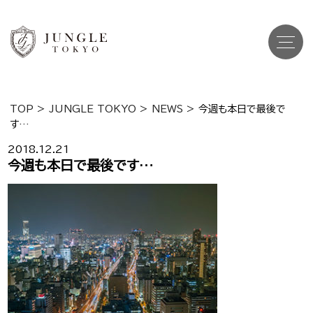
TOP
>
JUNGLE TOKYO
>
NEWS
>
今週も本日で最後で
す…
Top
トップ
2018.12.21
Cast
今週も本日で最後です…
キャスト一覧
Gravure
グラビア
Recruit Cast
キャスト求人
Recruit Staff
スタッフ求人
Shop Info
店舗一覧