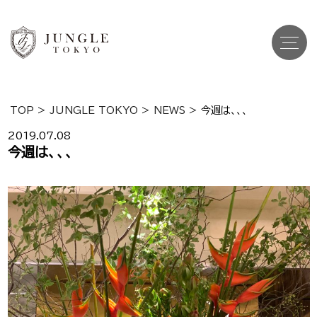
TOP
>
JUNGLE TOKYO
>
NEWS
>
今週は、、、
Top
トップ
2019.07.08
今週は、、、
Cast
キャスト一覧
Gravure
グラビア
Recruit Cast
キャスト求人
Recruit Staff
スタッフ求人
Shop Info
店舗一覧