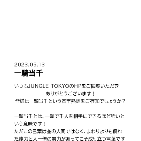
Top
トップ
2023.05.13
一騎当千
Cast
キャスト一覧
いつもJUNGLE TOKYOのHPをご閲覧いただき
ありがとうございます！
Gravure
グラビア
皆様は一騎当千という四字熟語をご存知でしょうか？
Recruit Cast
キャスト求人
一騎当千とは、一騎で千人を相手にできるほど強いと
いう意味です！
Recruit Staff
スタッフ求人
ただこの言葉は並の人間ではなく、まわりよりも優れ
た能力と人一倍の努力があってこそ成り立つ言葉です