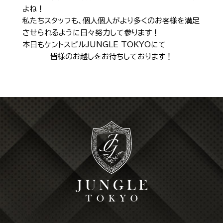
Shop Info
よね！
店舗一覧
私たちスタッフも、個人個人がより多くのお客様を満足
させられるように日々努力して参ります！
J-Tokyo Entertainment
プロダクション事業
本日もケントスビルJUNGLE TOKYOにて
皆様のお越しをお待ちしております！