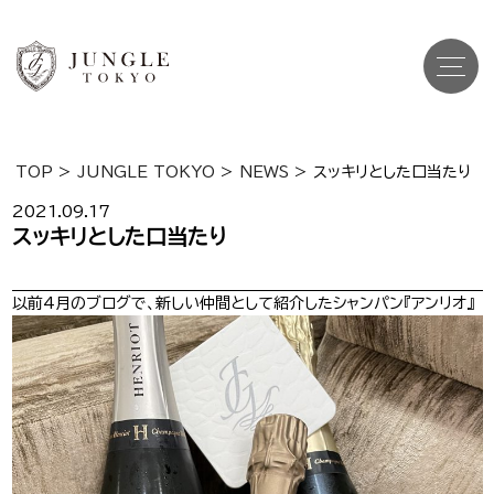
TOP
>
JUNGLE TOKYO
>
NEWS
>
スッキリとした口当たり
Top
トップ
2021.09.17
スッキリとした口当たり
Cast
キャスト一覧
以前4月のブログで、新しい仲間として紹介したシャンパン『アンリオ』
Gravure
グラビア
Recruit Cast
キャスト求人
Recruit Staff
スタッフ求人
Shop Info
店舗一覧