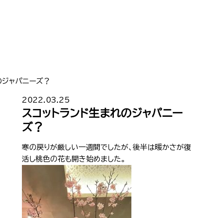
のジャパニーズ？
Top
トップ
2022.03.25
スコットランド生まれのジャパニー
Cast
キャスト一覧
ズ？
Gravure
寒の戻りが厳しい一週間でしたが、後半は暖かさが復
グラビア
活し桃色の花も開き始めました。
Recruit Cast
キャスト求人
Recruit Staff
スタッフ求人