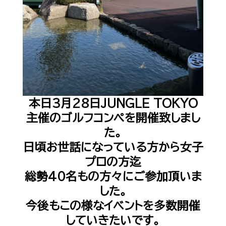
本日
3
月
28
日
JUNGLE TOKYO
主催のゴルフコンペを開催致しまし
た。
日頃お世話になっている方から女子
プロの方迄
総勢
40
名もの方々にご参加頂いま
した。
今後もこの様なイベントを多数開催
していきたいです。