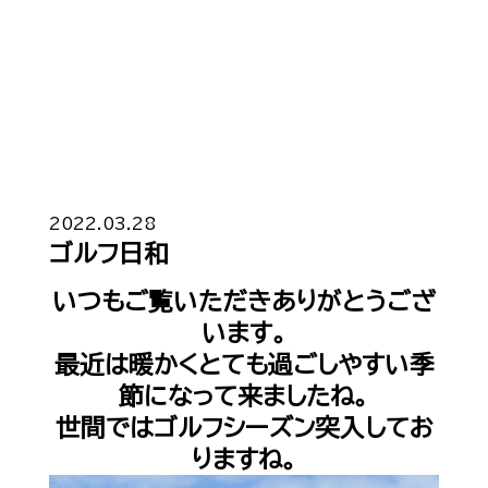
Top
トップ
2022.03.28
ゴルフ日和
Cast
キャスト一覧
いつもご覧いただきありがとうござ
Gravure
います。
グラビア
最近は暖かくとても過ごしやすい季
Recruit Cast
キャスト求人
節になって来ましたね。
世間ではゴルフシーズン突入してお
Recruit Staff
スタッフ求人
りますね。