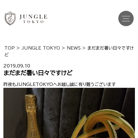
TOP
>
JUNGLE TOKYO
>
NEWS
>
まだまだ暑い日々ですけ
ど
Top
トップ
2019.09.10
Cast
まだまだ暑い日々ですけど
キャスト一覧
昨夜もJUNGLETOKYOへお越し誠に有り難うございます
Gravure
グラビア
Recruit Cast
キャスト求人
Recruit Staff
スタッフ求人
Shop Info
店舗一覧