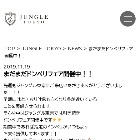
TOP
>
JUNGLE TOKYO
>
NEWS
>
まだまだドンペリフェア
開催中！！
Top
トップ
2019.11.19
Cast
まだまだドンペリフェア開催中！！
キャスト一覧
先週もジャングル東京にご来店いただきありがとうございまし
Gravure
グラビア
た！！！
早朝にはときおり吐息も白くなり冬が近いている
Recruit Cast
キャスト求人
ことを実感させられます。
そんな中はジャングル東京では引き続き
Recruit Staff
ドンペリフェア開催中です
スタッフ求人
期間中であれば指定のドンペリがいつもより
お安く提供しております！！
Shop Info
店舗一覧