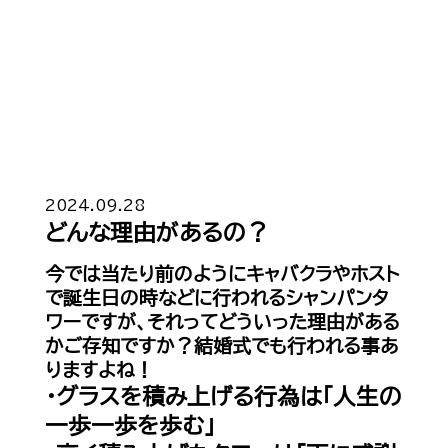
？
Top
トップ
2024.09.28
どんな理由があるの？
Cast
キャスト一覧
今では当たり前のようにキャバクラやホスト
で誕生日の時などに行われるシャンパンタ
Gravure
グラビア
ワーですが、それってどういった理由がある
かご存知ですか？結婚式でも行われる事あ
Recruit Cast
キャスト求人
りますよね！
・
グラスを積み上げる行為は「人生の
Recruit Staff
スタッフ求人
一歩一歩を歩む」