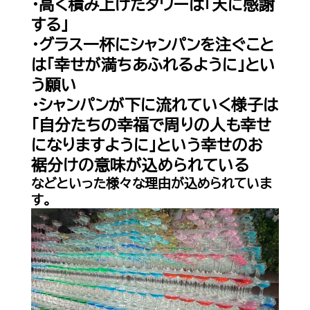
・高く積み上げたタワーは「天に感謝
Shop Info
店舗一覧
する」
・グラス一杯にシャンパンを注ぐこと
J-Tokyo Entertainment
プロダクション事業
は「幸せが満ちあふれるように」とい
う願い
・シャンパンが下に流れていく様子は
「自分たちの幸福で周りの人も幸せ
になりますように」という幸せのお
裾分けの意味が込められている
などといった様々な理由が込められていま
す。