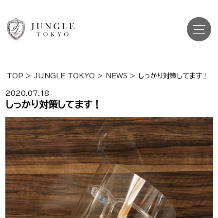
TOP
>
JUNGLE TOKYO
>
NEWS
>
しっかり対策してます！
Top
トップ
2020.07.18
しっかり対策してます！
Cast
キャスト一覧
Gravure
グラビア
Recruit Cast
キャスト求人
Recruit Staff
スタッフ求人
Shop Info
店舗一覧