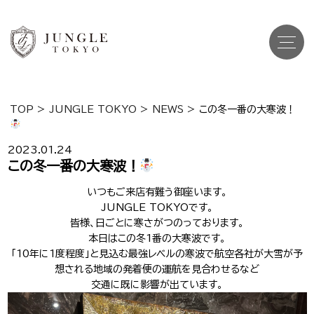
TOP
>
JUNGLE TOKYO
>
NEWS
>
この冬一番の大寒波！
Top
トップ
2023.01.24
Cast
この冬一番の大寒波！
キャスト一覧
いつもご来店有難う御座います。
Gravure
グラビア
JUNGLE TOKYOです。
皆様、日ごとに寒さがつのっております。
Recruit Cast
キャスト求人
本日はこの冬1番の大寒波です。
「10年に1度程度」と見込む最強レベルの寒波で航空各社が大雪が予
Recruit Staff
想される地域の発着便の運航を見合わせるなど
スタッフ求人
交通に既に影響が出ています。
Shop Info
店舗一覧