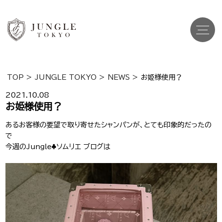
TOP
>
JUNGLE TOKYO
>
NEWS
>
お姫様使用？
Top
トップ
2021.10.08
お姫様使用？
Cast
キャスト一覧
あるお客様の要望で取り寄せたシャンパンが、とても印象的だったの
で
Gravure
グラビア
今週のJungle♣ソムリエ ブログは
Recruit Cast
キャスト求人
Recruit Staff
スタッフ求人
Shop Info
店舗一覧