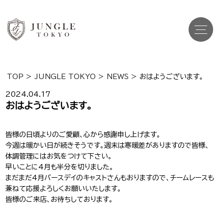
TOP
>
JUNGLE TOKYO
>
NEWS
>
おはようございます。
Top
トップ
2024.04.17
おはようございます。
Cast
キャスト一覧
皆様の日頃よりのご愛顧、心から感謝申し上げます。
Gravure
グラビア
今週は暖かい日が続きそうです。週末は寒暖差がありますので皆様、
体調管理にはお気をつけて下さい。
Recruit Cast
キャスト求人
早いことに4月も半分を切りました。
まだまだ4
月バースデイのキャストさんもおりますので、チームレースも
Recruit Staff
兼ねて応援よろしくお願いいたします。
スタッフ求人
皆様のご来店、お待ちしております。
Shop Info
店舗一覧