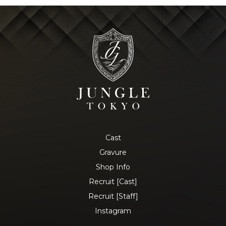
J-Tokyo
プロダクション事業
Entertainment
Cast
Gravure
Shop Info
Recruit [Cast]
Recruit [Staff]
Instagram