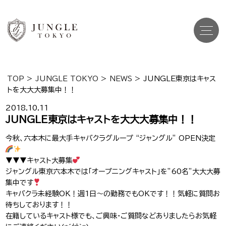
TOP
>
JUNGLE TOKYO
>
NEWS
>
JUNGLE東京はキャス
トを大大大募集中！！
Top
トップ
2018.10.11
Cast
JUNGLE東京はキャストを大大大募集中！！
キャスト一覧
今秋、六本木に最大手キャバクラグループ “ジャングル” OPEN決定
Gravure
グラビア
▼▼▼キャスト大募集
Recruit Cast
キャスト求人
ジャングル東京六本木では「オープニングキャスト」を”60名”大大大募
集中です
Recruit Staff
キャバクラ未経験OK！週1日〜の勤務でもOKです！！気軽に質問お
スタッフ求人
待ちしております！！
在籍しているキャスト様でも、ご興味・ご質問などありましたらお気軽
Shop Info
店舗一覧