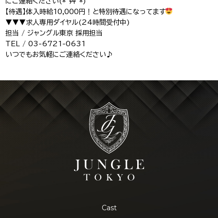
にご連絡ください(*´艸｀*)
【待遇】体入時給10,000円！と特別待遇になってます
J-Tokyo
プロダクション事業
▼▼▼求人専用ダイヤル(24時間受付中)
Entertainment
担当 / ジャングル東京 採用担当
TEL / 03-6721-0631
いつでもお気軽にご連絡ください♪
Cast