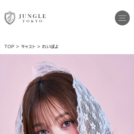
TOP
>
キャスト
>
れいぽよ
Top
トップ
Cast
キャスト一覧
Gravure
グラビア
Recruit Cast
キャスト求人
Recruit Staff
スタッフ求人
Shop Info
店舗一覧