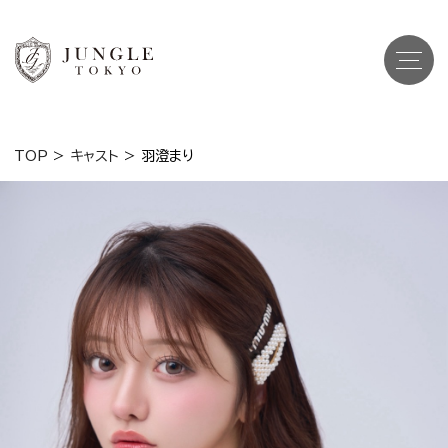
TOP
>
キャスト
>
羽澄まり
Top
トップ
Cast
キャスト一覧
Gravure
グラビア
Recruit Cast
キャスト求人
Recruit Staff
スタッフ求人
Shop Info
店舗一覧